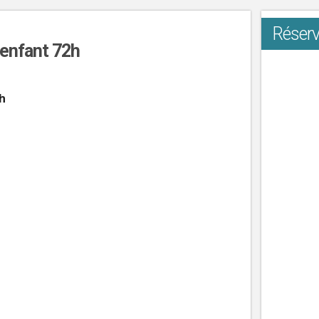
Réserv
 enfant 72h
h